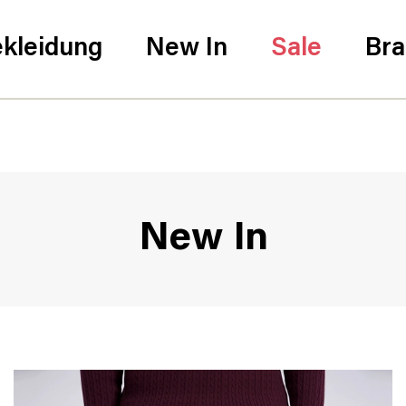
kleidung
New In
Sale
Br
New In