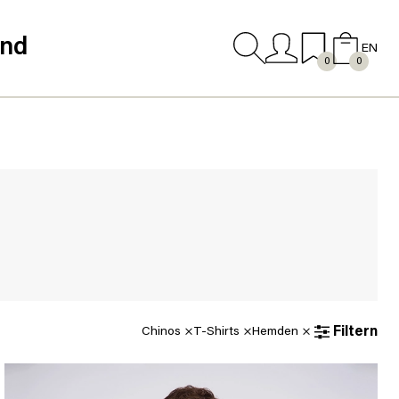
and
EN
0
0
Chinos ×
T-Shirts ×
Hemden ×
Filtern