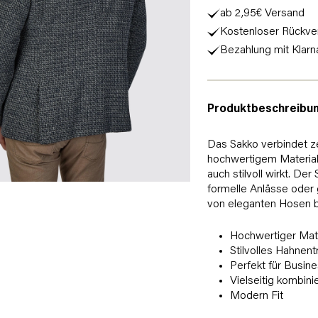
ab 2,95€ Versand
Kostenloser Rückve
Bezahlung mit Klarn
Produktbeschreibu
Das Sakko verbindet z
hochwertigem Materialm
auch stilvoll wirkt. Der
formelle Anlässe oder g
von eleganten Hosen bis 
Hochwertiger Mate
Stilvolles Hahnent
Perfekt für Busin
Vielseitig kombini
Modern Fit