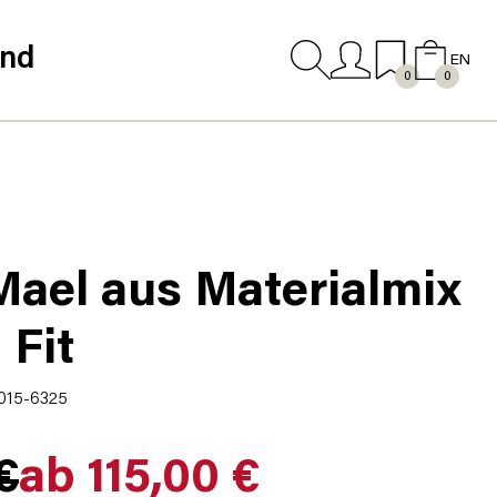
and
EN
0
0
ael aus Materialmix
 Fit
8015-6325
€
ab 115,00 €