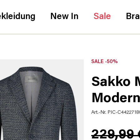
kleidung
New In
Sale
Br
SALE -50%
Sakko M
Modern
Art.-Nr. PIC-C442271
229,99 