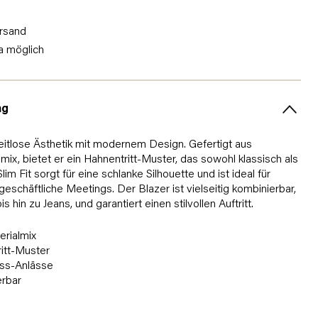
rsand
a möglich
ng
eitlose Ästhetik mit modernem Design. Gefertigt aus
ix, bietet er ein Hahnentritt-Muster, das sowohl klassisch als
 Slim Fit sorgt für eine schlanke Silhouette und ist ideal für
eschäftliche Meetings. Der Blazer ist vielseitig kombinierbar,
hin zu Jeans, und garantiert einen stilvollen Auftritt.
rialmix
ritt-Muster
ess-Anlässe
erbar