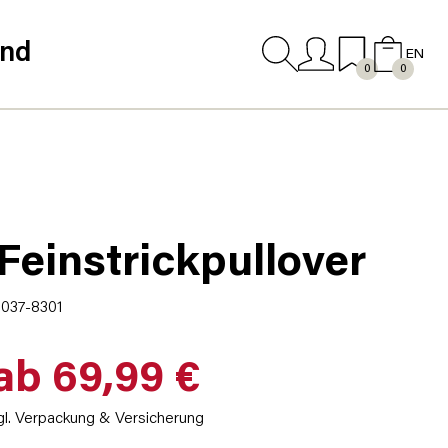
and
EN
0
0
Feinstrickpullover
5037-8301
ab 69,99 €
gl. Verpackung & Versicherung