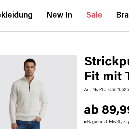
kleidung
New In
Sale
Br
Strickp
Fit mit
Art.-Nr. PIC-C552052
ab 89,9
inkl. gesetzl. MwSt.,
zz