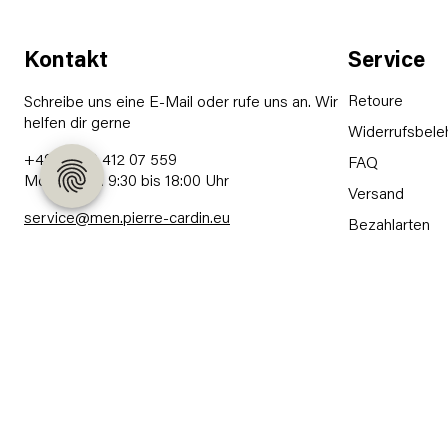
Kontakt
Service
Retoure
Schreibe uns eine E-Mail oder rufe uns an. Wir
helfen dir gerne
Widerrufsbele
+49 (0) 89 412 07 559
FAQ
Mo - Fr von 9:30 bis 18:00 Uhr
Versand
service@men.pierre-cardin.eu
Bezahlarten
Kontakt
Haftungsaussc
Widerruf erk
© 2026 Pierre Cardin | Preisangaben inkl. gesetzlicher MwSt. | *Bonität vorausgeset