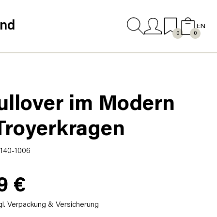
and
EN
0
0
ullover im Modern
 Troyerkragen
5140-1006
9 €
gl. Verpackung & Versicherung