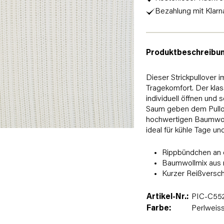
Bezahlung mit Klarn
Produktbeschreibu
Dieser Strickpullover 
Tragekomfort. Der klas
individuell öffnen und
Saum geben dem Pullove
hochwertigen Baumwoll
ideal für kühle Tage und
Rippbündchen an
Baumwollmix aus r
Kurzer Reißversch
Artikel-Nr.:
PIC-C552
Farbe:
Perlweis