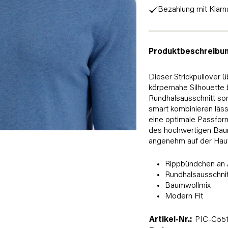
Bezahlung mit Klarn
Produktbeschreibu
Dieser Strickpullover 
körpernahe Silhouette
Rundhalsausschnitt sorg
smart kombinieren läs
eine optimale Passform
des hochwertigen Baum
angenehm auf der Haut –
Rippbündchen an
Rundhalsausschnit
Baumwollmix
Modern Fit
Artikel-Nr.:
PIC-C551