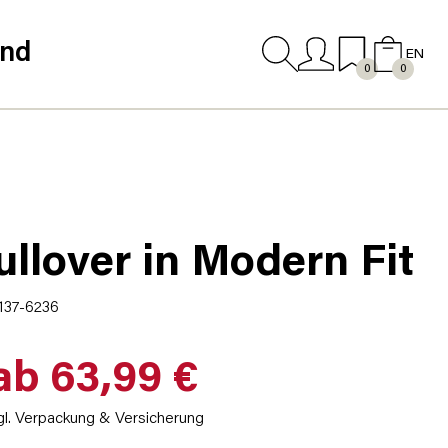
and
EN
0
0
ullover in Modern Fit
137-6236
ab 63,99 €
gl. Verpackung & Versicherung